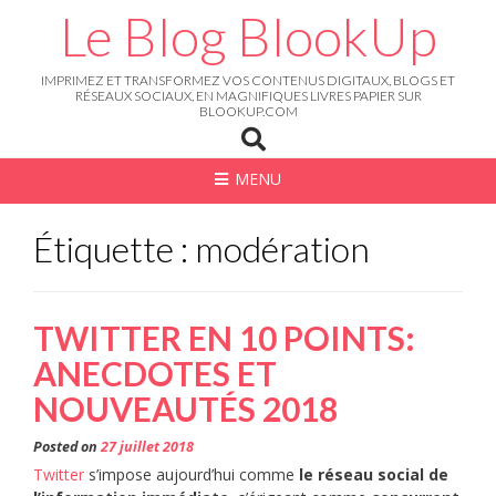
Skip
Le Blog BlookUp
to
content
IMPRIMEZ ET TRANSFORMEZ VOS CONTENUS DIGITAUX, BLOGS ET
RÉSEAUX SOCIAUX, EN MAGNIFIQUES LIVRES PAPIER SUR
BLOOKUP.COM
MENU
Étiquette : modération
TWITTER EN 10 POINTS:
ANECDOTES ET
NOUVEAUTÉS 2018
Posted on
27 juillet 2018
Twitter
s’impose aujourd’hui comme
le réseau social de