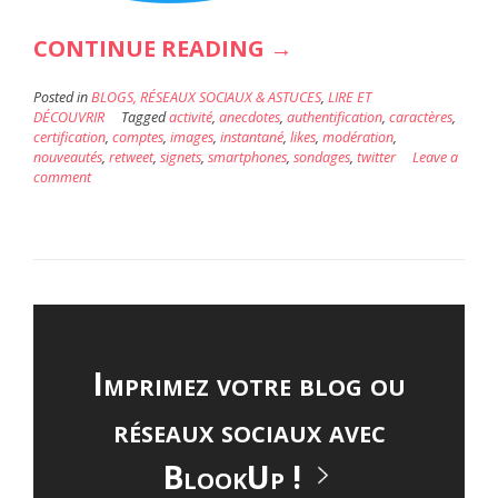
« TWITTER
CONTINUE READING
→
EN
Posted in
BLOGS, RÉSEAUX SOCIAUX & ASTUCES
,
LIRE ET
10
DÉCOUVRIR
Tagged
activité
,
anecdotes
,
authentification
,
caractères
,
certification
,
comptes
,
images
,
instantané
,
likes
,
modération
,
POINTS:
nouveautés
,
retweet
,
signets
,
smartphones
,
sondages
,
twitter
Leave a
ANECDOTES
comment
ET
NOUVEAUTÉS
2018 »
Imprimez votre blog ou
réseaux sociaux avec
BlookUp !