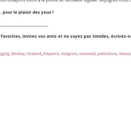
our le plaisir des yeux !
____________________________
avorites, invitez vos amis et ne soyez pas timides, écrivez-n
ogging
,
Blookup
,
Facebook
,
fréquence
,
Instagram
,
nouveauté
,
publications
,
réseaux