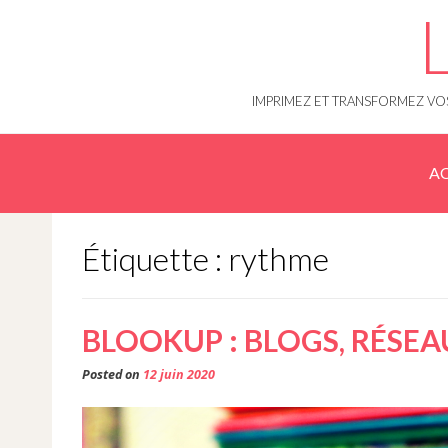
Skip
to
content
IMPRIMEZ ET TRANSFORMEZ VOS
AC
Étiquette : rythme
BLOOKUP : BLOGS, RÉSEA
Posted on
12 juin 2020