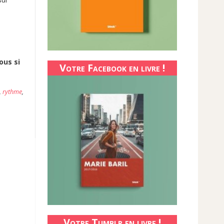
ous si
Votre Facebook en livre !
,
rythme
,
Votre Tumblr en livre !