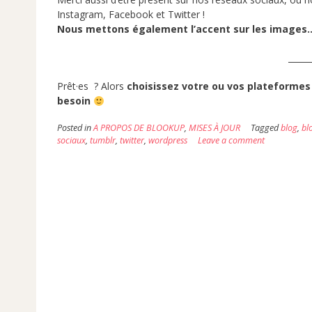
Instagram, Facebook et Twitter !
Nous mettons également l’accent sur les images… p
_____
Prêt·es ? Alors
choisissez votre ou vos plateformes f
besoin
Posted in
A PROPOS DE BLOOKUP
,
MISES À JOUR
Tagged
blog
,
bl
sociaux
,
tumblr
,
twitter
,
wordpress
Leave a comment