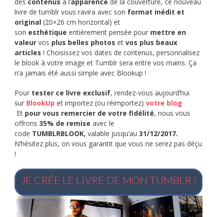
des
contenus
à l’
apparence
de la couverture, ce nouveau
livre de tumblr vous ravira avec son
format inédit et
original
(20×26 cm horizontal) et
son
esthétique
entièrement pensée pour
mettre en
valeur
vos
plus belles photos
et
vos plus beaux
articles
! Choisissez vos dates de contenus, personnalisez
le blook à votre image et Tumblr sera entre vos mains. Ça
n’a jamais été aussi simple avec Blookup
!
Pour
tester ce livre exclusif
, rendez-vous aujourd’hui
sur
BlookUp
et importez (ou réimportez)
votre blog
Et
pour vous remercier de votre fidélité
, nous vous
offrons
35% de remise
avec le
code
TUMBLRBLOOK,
valable jusqu’au
31/12/2017.
N’hésitez plus, on vous garantit que vous ne serez pas déçu
!
JE CRÉE LE LIVRE DE MON TUMBLR !