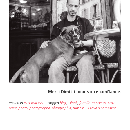
Merci Dimitri pour votre confiance.
Posted in
INTERVIEWS
Tagged
blog
,
Blook
,
famille
,
interview
,
Livre
,
paris
,
photo
,
photographe
,
phtographie
,
tumblr
Leave a comment