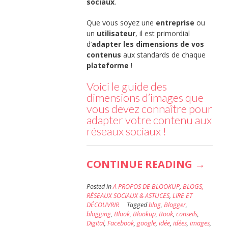
sociaux
.
Que vous soyez une
entreprise
ou
un
utilisateur
, il est primordial
d’
adapter les dimensions de vos
contenus
aux standards de chaque
plateforme
!
Voici le guide des
dimensions d’images que
vous devez connaître pour
adapter votre contenu aux
réseaux sociaux !
« GUI
CONTINUE READING
→
DES
Posted in
A PROPOS DE BLOOKUP
,
BLOGS,
DIMEN
RÉSEAUX SOCIAUX & ASTUCES
,
LIRE ET
DÉCOUVRIR
Tagged
blog
,
Blogger
,
PHOT
blogging
,
Blook
,
Blookup
,
Book
,
conseils
,
DE
Digital
,
Facebook
,
google
,
idée
,
idées
,
images
,