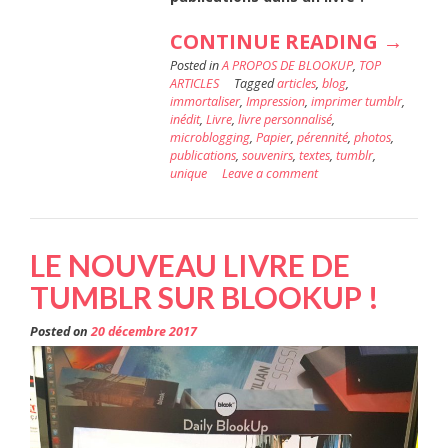
« IMP
CONTINUE READING
→
Posted in
A PROPOS DE BLOOKUP
,
TOP
SES
ARTICLES
Tagged
articles
,
blog
,
POSTS
immortaliser
,
Impression
,
imprimer tumblr
,
inédit
,
Livre
,
livre personnalisé
,
TUMB
microblogging
,
Papier
,
pérennité
,
photos
,
publications
,
souvenirs
,
textes
,
tumblr
,
AVEC
unique
Leave a comment
BLOO
! »
LE NOUVEAU LIVRE DE
TUMBLR SUR BLOOKUP !
Posted on
20 décembre 2017