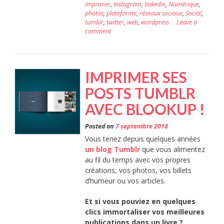
Imprimer
,
Instagram
,
linkedin
,
Numérique
,
VOS
photos
,
plateforme
,
réseaux sociaux
,
Social
,
tumblr
,
twitter
,
web
,
wordpress
Leave a
RÉSEA
comment
SOCIA
! »
IMPRIMER SES
POSTS TUMBLR
AVEC BLOOKUP !
Posted on
7 septembre 2018
Vous tenez depuis quelques années
un blog Tumblr
que vous alimentez
au fil du temps avec vos propres
créations, vos photos, vos billets
d’humeur ou vos articles.
Et si vous pouviez en quelques
clics immortaliser vos meilleures
publications dans un livre ?