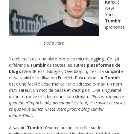
Karp
, à
New-
York,
Tumblr
(prononcé
David Karp
“tumbleur”) est une plateforme de microblogging . Ce qui
différencie
Tumblr
de toutes les autres
plateformes de
blogs
(WordPress, Blogger, Overblog…), c’est sa simplicité
et sa rapidité d’utilisation.En effet, l’inscription sur
Tumblr
est d’une facilité désarmante : une adresse e-mail, un nom
d’utilisateur, un mot de passe et c’est parti! Une singularité
qu’on retrouve très bien dans son slogan :
“Postez n’importe
quoi (de n’importe où), personnalisez tout, et trouvez et suivez
ce que vous aimez. Créez votre propre blog Tumblr
aujourd’hui”
.
A savoir,
Tumblr
n’exerce aucun contrôle sur les
publications de ses utilisateurs. Une liberté qui séduit :
au