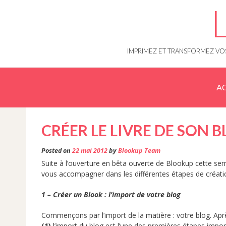
Skip
to
content
IMPRIMEZ ET TRANSFORMEZ VOS
AC
CRÉER LE LIVRE DE SON
Posted on
22 mai 2012
by
Blookup Team
Suite à l’ouverture en bêta ouverte de Blookup cette sem
vous accompagner dans les différentes étapes de créati
1 – Créer un Blook : l’import de votre blog
Commençons par l’import de la matière : votre blog. Après
(1)
l’import du blog est l’une des premières étapes import