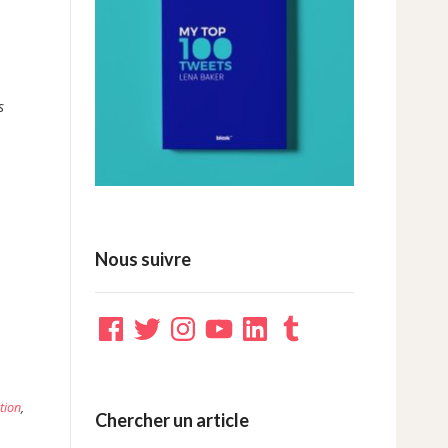
s
Nous suivre
Facebook
Twitter
Instagram
YouTube
LinkedIn
Tumblr
ation
,
Chercher un article