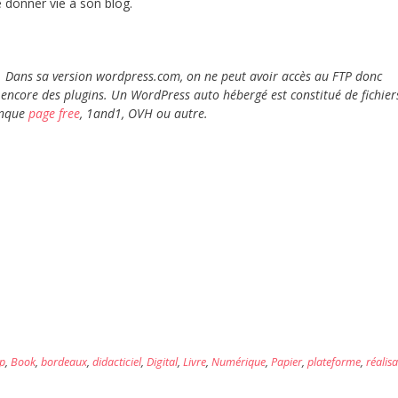
e donner vie à son blog.
 Dans sa version wordpress.com, on ne peut avoir accès au FTP donc
 encore des plugins.
Un WordPress auto hébergé est constitué de fichier
onque
page free
, 1and1, OVH ou autre.
p
,
Book
,
bordeaux
,
didacticiel
,
Digital
,
Livre
,
Numérique
,
Papier
,
plateforme
,
réalis