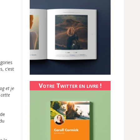
égories
s, c’est
Votre Twitter en livre !
og et je
 cette
 de
 du