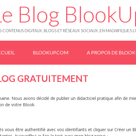
Le Blog BlookU
 CONTENUS DIGITAUX, BLOGS ET RÉSEAUX SOCIAUX, EN MAGNIFIQUES L
CUEIL
BLOOKUP.COM
A PROPOS DE BLOO
 BLOG GRATUITEMENT
aine. Nous avons décidé de publier un didacticiel pratique afin de mi
on de votre Blook.
 vous être authentifié avec vos identifiants et cliquer sur Créer un 
antes. Aujourd’hui je fais le test avec mon blog perso :