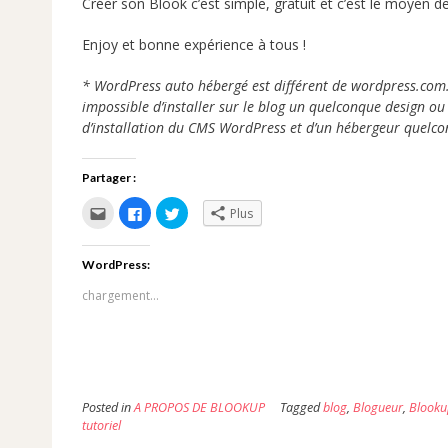
Créer son Blook c’est simple, gratuit et c’est le moyen d
Enjoy et bonne expérience à tous !
* WordPress auto hébergé est différent de wordpress.com.
impossible d’installer sur le blog un quelconque design ou
d’installation du CMS WordPress et d’un hébergeur quelc
Partager :
Cliquez
Cliquez
Cliquez
Plus
pour
pour
pour
envoyer
partager
partager
par
sur
sur
e-
Facebook(ouvre
Twitter(ouvre
WordPress:
mail
dans
dans
à
une
une
un
nouvelle
nouvelle
chargement…
ami(ouvre
fenêtre)
fenêtre)
dans
une
nouvelle
fenêtre)
Posted in
A PROPOS DE BLOOKUP
Tagged
blog
,
Blogueur
,
Blooku
tutoriel