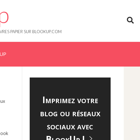
p
IVRES PAPIER SUR BLOOKUP.COM
KUP
Imprimez votre
eux
blog ou réseaux
sociaux avec
Blook
BlookUp !