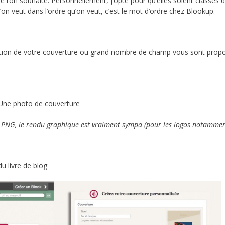
 l’on souhaite. Personnellement, j’opte pour qu’elles soient classés d
 veut dans l’ordre qu’on veut, c’est le mot d’ordre chez Blookup.
réation de votre couverture ou grand nombre de champ vous sont prop
 /Une photo de couverture
s PNG, le rendu graphique est vraiment sympa (pour les logos notammen
u livre de blog