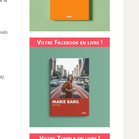
e la
osés
Votre Facebook en livre !
t).
Votre Tumblr en livre !