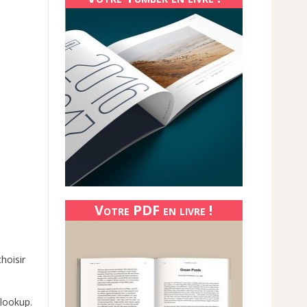
Votre PDF en livre !
hoisir
Blookup.