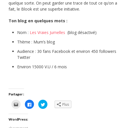
quelque sorte. On peut garder une trace de tout ce qu’on a
fait, le Blook est une superbe initiative.
Ton blog en quelques mots :
Nom :
Les Vraies Jumelles
(blog désactivé)
Thème : Mum’s blog
Audience : 30 fans Facebook et environ 450 followers
Twitter
Environ 15000 V.U / 6 mois
Partager :
Cliquez
Cliquez
Cliquez
Plus
pour
pour
pour
envoyer
partager
partager
par
sur
sur
e-
Facebook(ouvre
Twitter(ouvre
WordPress:
mail
dans
dans
à
une
une
un
nouvelle
nouvelle