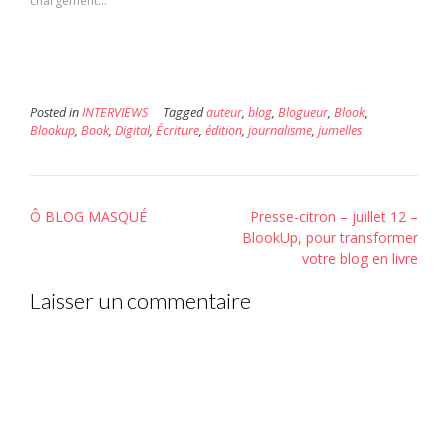
chargement…
ami(ouvre
fenêtre)
fenêtre)
dans
une
nouvelle
fenêtre)
Posted in
INTERVIEWS
Tagged
auteur
,
blog
,
Blogueur
,
Blook
,
Blookup
,
Book
,
Digital
,
Écriture
,
édition
,
journalisme
,
jumelles
Post
Ô BLOG MASQUÉ
Presse-citron – juillet 12 –
navigation
BlookUp, pour transformer
votre blog en livre
Laisser un commentaire