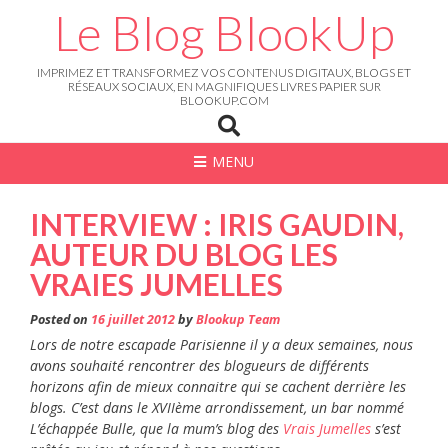
Skip
Le Blog BlookUp
to
content
IMPRIMEZ ET TRANSFORMEZ VOS CONTENUS DIGITAUX, BLOGS ET
RÉSEAUX SOCIAUX, EN MAGNIFIQUES LIVRES PAPIER SUR
BLOOKUP.COM
MENU
INTERVIEW : IRIS GAUDIN,
AUTEUR DU BLOG LES
VRAIES JUMELLES
Posted on
16 juillet 2012
by
Blookup Team
Lors de notre escapade Parisienne il y a deux semaines, nous
avons souhaité rencontrer des blogueurs de différents
horizons afin de mieux connaitre qui se cachent derrière les
blogs. C’est dans le XVIIème arrondissement, un bar nommé
L’échappée Bulle, que la mum’s blog des
Vrais Jumelles
s’est