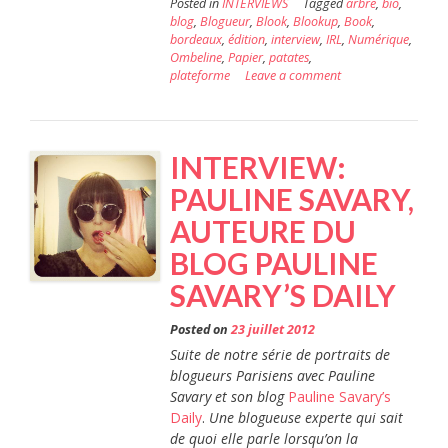
Posted in
INTERVIEWS
Tagged
arbre
,
bio
,
blog
,
Blogueur
,
Blook
,
Blookup
,
Book
,
bordeaux
,
édition
,
interview
,
IRL
,
Numérique
,
Ombeline
,
Papier
,
patates
,
plateforme
Leave a comment
INTERVIEW:
PAULINE SAVARY,
AUTEURE DU
BLOG PAULINE
SAVARY’S DAILY
Posted on
23 juillet 2012
Suite de notre série de portraits de
blogueurs Parisiens avec Pauline
Savary et son blog
Pauline Savary’s
Daily
.
Une blogueuse experte qui sait
de quoi elle parle lorsqu’on la