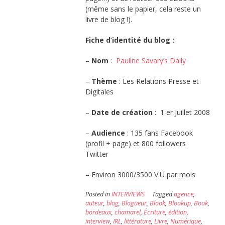
(même sans le papier, cela reste un
livre de blog !).
Fiche d’identité du blog :
–
Nom
:
Pauline Savary’s Daily
–
Thème
: Les Relations Presse et
Digitales
–
Date de création
: 1 er Juillet 2008
–
Audience
: 135 fans Facebook
(profil + page) et 800 followers
Twitter
– Environ 3000/3500 V.U par mois
Posted in
INTERVIEWS
Tagged
agence
,
auteur
,
blog
,
Blogueur
,
Blook
,
Blookup
,
Book
,
bordeaux
,
chamarel
,
Écriture
,
édition
,
interview
,
IRL
,
littérature
,
Livre
,
Numérique
,