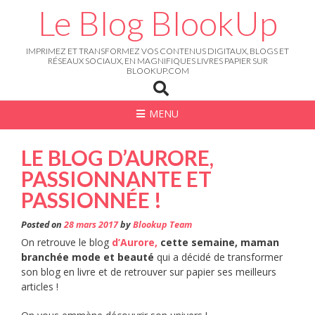
Skip
Le Blog BlookUp
to
content
IMPRIMEZ ET TRANSFORMEZ VOS CONTENUS DIGITAUX, BLOGS ET
RÉSEAUX SOCIAUX, EN MAGNIFIQUES LIVRES PAPIER SUR
BLOOKUP.COM
MENU
LE BLOG D’AURORE,
PASSIONNANTE ET
PASSIONNÉE !
Posted on
28 mars 2017
by
Blookup Team
On retrouve le blog
d’Aurore,
cette semaine, maman
branchée mode et beauté
qui a décidé de transformer
son blog en livre et de retrouver sur papier ses meilleurs
articles !