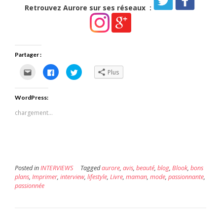
Retrouvez Aurore sur ses réseaux :
Partager :
Cliquez
Cliquez
Cliquez
Plus
pour
pour
pour
envoyer
partager
partager
par
sur
sur
e-
Facebook(ouvre
Twitter(ouvre
WordPress:
mail
dans
dans
à
une
une
un
nouvelle
nouvelle
chargement…
ami(ouvre
fenêtre)
fenêtre)
dans
une
nouvelle
fenêtre)
Posted in
INTERVIEWS
Tagged
aurore
,
avis
,
beauté
,
blog
,
Blook
,
bons
plans
,
Imprimer
,
interview
,
lifestyle
,
Livre
,
maman
,
mode
,
passionnante
,
passionnée