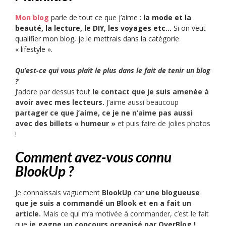
Mon blog
parle de tout ce que j’aime :
la mode et la
beauté, la lecture, le DIY, les voyages etc…
Si on veut
qualifier mon blog, je le
mettrais
dans la catégorie
« lifestyle ».
Qu’est-ce qui vous plaît le plus dans le fait de tenir un blog
?
J’adore par dessus tout
le contact que je suis amenée à
avoir avec mes lecteurs.
J’aime aussi beaucoup
partager ce que j’aime, ce je ne n’aime pas aussi
avec des billets « humeur »
et puis faire de jolies photos
!
Comment avez-vous connu
BlookUp ?
Je connaissais vaguement
BlookUp
car
une blogueuse
que je suis a commandé un Blook et en a fait un
article.
Mais ce qui m’a motivée à commander, c’est le fait
que
je gagne un concours organisé par OverBlog !