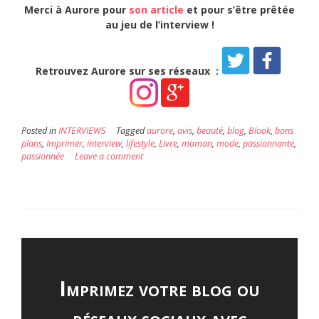
Merci à Aurore
pour
son article
et pour s’être prêtée
au jeu de l’interview
!
Retrouvez Aurore sur ses réseaux :
Posted in
INTERVIEWS
Tagged
aurore
,
avis
,
beauté
,
blog
,
Blook
,
bons
plans
,
Imprimer
,
interview
,
lifestyle
,
Livre
,
maman
,
mode
,
passionnante
,
passionnée
Leave a comment
Imprimez votre blog ou
réseaux sociaux avec