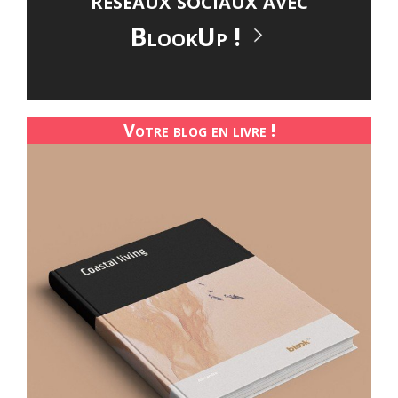
BlookUp !
Votre blog en livre !