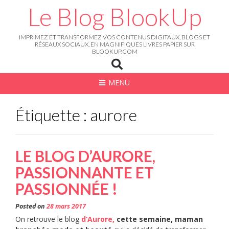
Skip
Le Blog BlookUp
to
content
IMPRIMEZ ET TRANSFORMEZ VOS CONTENUS DIGITAUX, BLOGS ET
RÉSEAUX SOCIAUX, EN MAGNIFIQUES LIVRES PAPIER SUR
BLOOKUP.COM
MENU
Étiquette : aurore
LE BLOG D’AURORE,
PASSIONNANTE ET
PASSIONNÉE !
Posted on
28 mars 2017
On retrouve le blog
d’Aurore,
cette semaine, maman