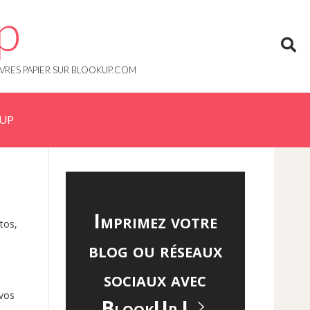
p
IVRES PAPIER SUR BLOOKUP.COM
KUP
Imprimez votre
tos,
blog ou réseaux
sociaux avec
 vos
BlookUp !