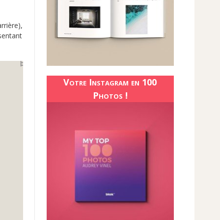
rrière),
sentant
Votre Instagram en 100
Photos !