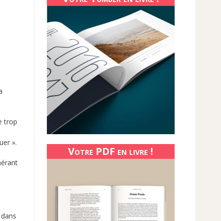
a
e trop
uer ».
Votre PDF en livre !
nérant
é dans