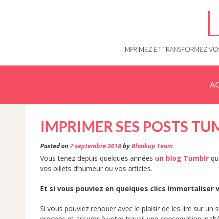
Skip
to
content
IMPRIMEZ ET TRANSFORMEZ VOS
AC
IMPRIMER SES POSTS TU
Posted on
7 septembre 2018
by
Blookup Team
Vous tenez depuis quelques années
un blog Tumblr
que
vos billets d’humeur ou vos articles.
Et si vous pouviez en quelques clics immortaliser v
Si vous pouviez renouer avec le plaisir de les lire sur u
proches et assurer à votre travail une conservation inalt