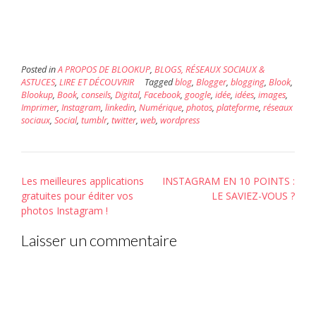
dans
une
nouvelle
fenêtre)
Posted in
A PROPOS DE BLOOKUP
,
BLOGS, RÉSEAUX SOCIAUX &
ASTUCES
,
LIRE ET DÉCOUVRIR
Tagged
blog
,
Blogger
,
blogging
,
Blook
,
Blookup
,
Book
,
conseils
,
Digital
,
Facebook
,
google
,
idée
,
idées
,
images
,
Imprimer
,
Instagram
,
linkedin
,
Numérique
,
photos
,
plateforme
,
réseaux
sociaux
,
Social
,
tumblr
,
twitter
,
web
,
wordpress
Post
Les meilleures applications
INSTAGRAM EN 10 POINTS :
navigation
gratuites pour éditer vos
LE SAVIEZ-VOUS ?
photos Instagram !
Laisser un commentaire