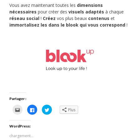
Vous avez maintenant toutes les
dimensions
nécessaires
pour créer des
visuels adaptés
à chaque
réseau social
!
Créez
vos plus beaux
contenus
et
immortalisez les dans le blook qui vous correspond
!
Partager :
Cliquez
Cliquez
Cliquez
Plus
pour
pour
pour
envoyer
partager
partager
par
sur
sur
e-
Facebook(ouvre
Twitter(ouvre
WordPress:
mail
dans
dans
à
une
une
un
nouvelle
nouvelle
chargement…
ami(ouvre
fenêtre)
fenêtre)