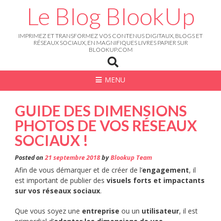
Skip
Le Blog BlookUp
to
content
IMPRIMEZ ET TRANSFORMEZ VOS CONTENUS DIGITAUX, BLOGS ET
RÉSEAUX SOCIAUX, EN MAGNIFIQUES LIVRES PAPIER SUR
BLOOKUP.COM
MENU
GUIDE DES DIMENSIONS
PHOTOS DE VOS RÉSEAUX
SOCIAUX !
Posted on
21 septembre 2018
by
Blookup Team
Afin de vous démarquer et de créer de l’
engagement
, il
est important de publier des
visuels forts et impactants
sur vos réseaux sociaux
.
Que vous soyez une
entreprise
ou un
utilisateur
, il est