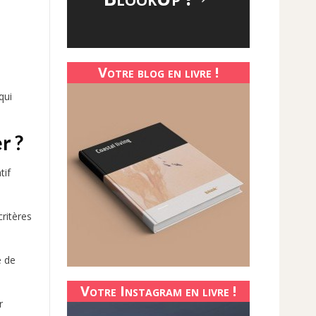
Votre blog en livre !
 qui
r ?
tif
ritères
e de
Votre Instagram en livre !
r