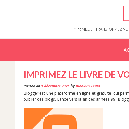
Skip
to
content
IMPRIMEZ ET TRANSFORMEZ VOS
AC
IMPRIMEZ LE LIVRE DE 
Posted on
1 décembre 2021
by
Blookup Team
Blogger est une plateforme en ligne et gratuite qui per
publier des blogs. Lancé vers la fin des années 99, Blog