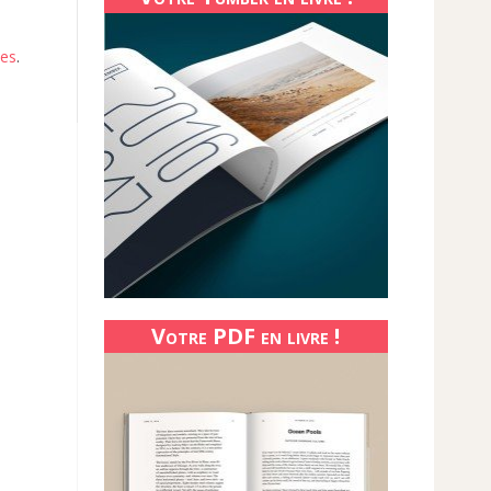
ées
.
Votre PDF en livre !