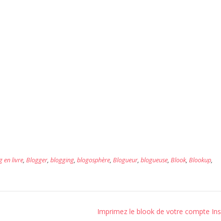
g en livre
,
Blogger
,
blogging
,
blogosphère
,
Blogueur
,
blogueuse
,
Blook
,
Blookup
,
Imprimez le blook de votre compte In