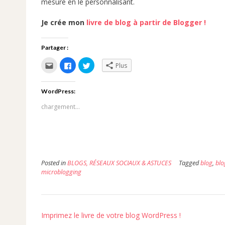
mesure en le personnalisant.
Je crée mon
livre de blog à partir de Blogger !
Partager :
Cliquez
Cliquez
Cliquez
Plus
pour
pour
pour
envoyer
partager
partager
par
sur
sur
e-
Facebook(ouvre
Twitter(ouvre
WordPress:
mail
dans
dans
à
une
une
un
nouvelle
nouvelle
chargement…
ami(ouvre
fenêtre)
fenêtre)
dans
une
nouvelle
fenêtre)
Posted in
BLOGS, RÉSEAUX SOCIAUX & ASTUCES
Tagged
blog
,
blo
microblogging
Post
Imprimez le livre de votre blog WordPress !