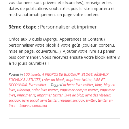
vos données sont privées et sécurisées), renseigner les
dates de publications souhaitées puis le site importera et
mettra automatiquement en page votre contenu.
3è
me étape :
Personnaliser et imprimer
Grâce aux 3 outils (Aperçu, Apparences et Contenu)
personnaliser votre blook à votre goût (couleur, contenu,
mise en page, couverture…). Ajouter votre livre au panier
puis commander. Vous recevrez ensuite votre blook entre 8
à 10 jours ouvrables !
Posted in
100 tweets
,
A PROPOS DE BLOOKUP
,
BLOGS, RÉSEAUX
SOCIAUX & ASTUCES
,
créer un blook
,
imprimer twitter
,
LIRE ET
DÉCOUVRIR
,
livre twitter
Tagged
acheter livre twitter
,
blog
,
blog en
livre
,
Blookup
,
créer livre twitter
,
imprimer compte twitter
,
imprimer
livre
,
imprimer rs
,
imprimer twitter
,
livre de blog
,
livre des réseaux
sociaux
,
livre social
,
livre twitter
,
réseaux sociaux
,
twitter
,
twitter en
livre
Leave a comment