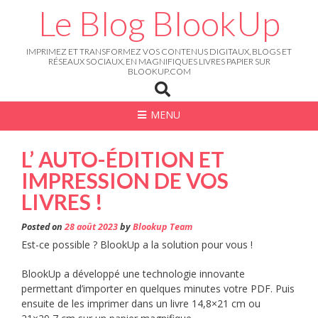
Skip
Le Blog BlookUp
to
content
IMPRIMEZ ET TRANSFORMEZ VOS CONTENUS DIGITAUX, BLOGS ET
RÉSEAUX SOCIAUX, EN MAGNIFIQUES LIVRES PAPIER SUR
BLOOKUP.COM
MENU
L’ AUTO-ÉDITION ET
IMPRESSION DE VOS
LIVRES !
Posted on
28 août 2023
by
Blookup Team
Est-ce possible ? BlookUp a la solution pour vous !
BlookUp a développé une technologie innovante
permettant d’importer en quelques minutes votre PDF. Puis
ensuite de les imprimer dans un livre 14,8×21 cm ou