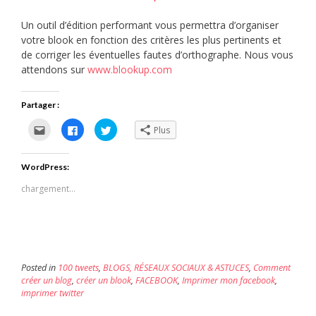
Un outil d’édition performant vous permettra d’organiser
votre blook en fonction des critères les plus pertinents et
de corriger les éventuelles fautes d’orthographe. Nous vous
attendons sur
www.blookup.com
Partager :
Cliquez
Cliquez
Cliquez
Plus
pour
pour
pour
envoyer
partager
partager
par
sur
sur
e-
Facebook(ouvre
Twitter(ouvre
WordPress:
mail
dans
dans
à
une
une
un
nouvelle
nouvelle
chargement…
ami(ouvre
fenêtre)
fenêtre)
dans
une
nouvelle
fenêtre)
Posted in
100 tweets
,
BLOGS, RÉSEAUX SOCIAUX & ASTUCES
,
Comment
créer un blog
,
créer un blook
,
FACEBOOK
,
Imprimer mon facebook
,
imprimer twitter