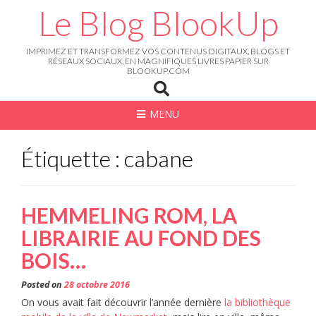
Skip
Le Blog BlookUp
to
content
IMPRIMEZ ET TRANSFORMEZ VOS CONTENUS DIGITAUX, BLOGS ET
RÉSEAUX SOCIAUX, EN MAGNIFIQUES LIVRES PAPIER SUR
BLOOKUP.COM
MENU
Étiquette : cabane
HEMMELING ROM, LA
LIBRAIRIE AU FOND DES
BOIS…
Posted on
28 octobre 2016
On vous avait fait découvrir l’année dernière
la bibliothèque