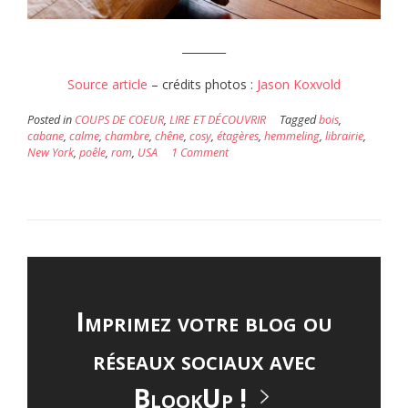
________
Source article
– crédits photos :
Jason Koxvold
Posted in
COUPS DE COEUR
,
LIRE ET DÉCOUVRIR
Tagged
bois
,
cabane
,
calme
,
chambre
,
chêne
,
cosy
,
étagères
,
hemmeling
,
librairie
,
New York
,
poêle
,
rom
,
USA
1 Comment
Imprimez votre blog ou
réseaux sociaux avec
BlookUp !