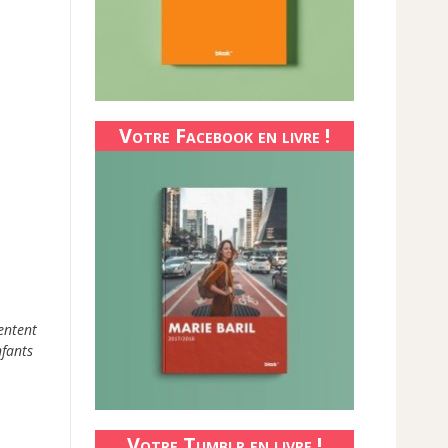
Votre Facebook en livre !
entent
nfants
Votre Tumblr en livre !