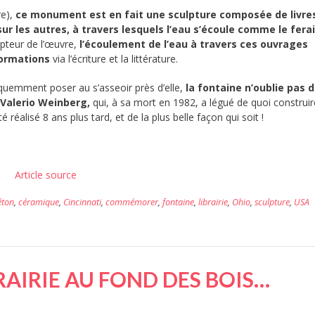
re),
ce monument est en fait une sculpture composée de livre
r les autres, à travers lesquels l’eau s’écoule comme le fera
pteur de l’œuvre,
l’écoulement de l’eau à travers ces ouvrages
formations
via l’écriture et la littérature.
équemment poser au s’asseoir près d’elle,
la fontaine n’oublie pas 
Valerio Weinberg,
qui, à sa mort en 1982, a légué de quoi construi
 réalisé 8 ans plus tard, et de la plus belle façon qui soit !
Article source
éton
,
céramique
,
Cincinnati
,
commémorer
,
fontaine
,
librairie
,
Ohio
,
sculpture
,
USA
RAIRIE AU FOND DES BOIS…