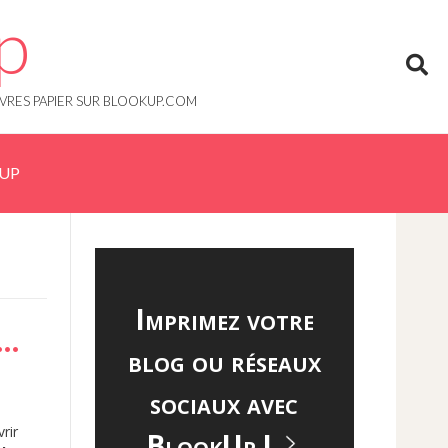
p
IVRES PAPIER SUR BLOOKUP.COM
KUP
Imprimez votre
S…
blog ou réseaux
sociaux avec
rir
BlookUp !