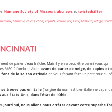
_______________________________
os:
Humane Society of Missouri,
abcnews
et
twistedsifter
animaux
,
bénévole
,
chiens
,
choix
,
enfants
,
lecture
,
lire
,
Livre
,
Missouri
,
refuge
,
solida
INCINNATI
ment de parler d’eau fraîche. Mais il y en a peut-être parmi vous qui
 ses 36°C à l’ombre ! Alors
avant de parler de neige, de sapins et 
x fans de la saison estivale
en vous faisant faire un petit tour du c
 se trouve pas en Italie
(l’origine du nom est bien italienne cepend
 aux États-Unis, dans l’état de l’Ohio.
a
ujourd’hui, nous allons nous arrêter devant cette superbe fo