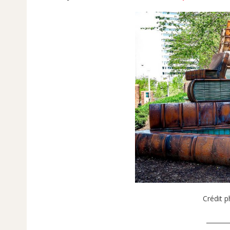
Crédit p
_______