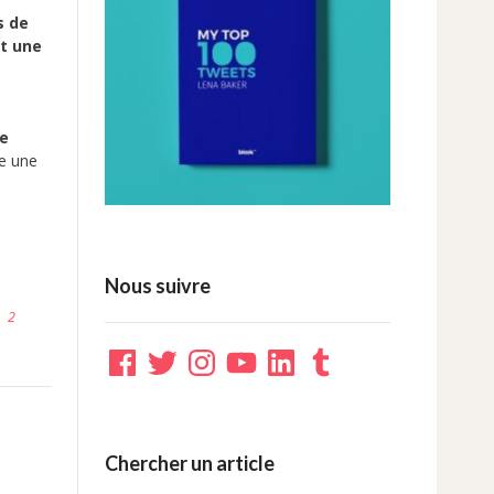
s de
it une
de
re une
Nous suivre
2
Facebook
Twitter
Instagram
YouTube
LinkedIn
Tumblr
Chercher un article