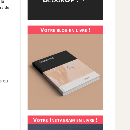
la
nt de
Votre blog en livre !
u
ls ou
Votre Instagram en livre !