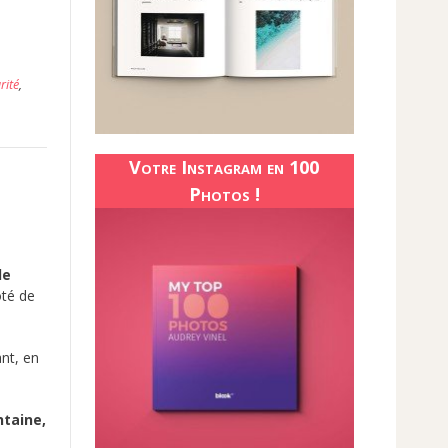
rité
,
Votre Instagram en 100
Photos !
de
ôté de
ant, en
ntaine,