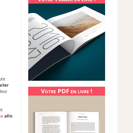
ute
arler
Votre PDF en livre !
leur
et
ns
afin