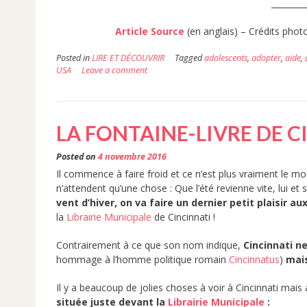
__________
Article Source
(en anglais) – Crédits phot
Posted in
LIRE ET DÉCOUVRIR
Tagged
adolescents
,
adopter
,
aide
,
USA
Leave a comment
LA FONTAINE-LIVRE DE C
Posted on
4 novembre 2016
Il commence à faire froid et ce n’est plus vraiment le mo
n’attendent qu’une chose : Que l’été revienne vite, lui et
vent d’hiver, on va faire un dernier petit plaisir au
la
Librairie Municipale
de Cincinnati !
Contrairement à ce que son nom indique,
Cincinnati ne
hommage à l’homme politique romain
Cincinnatus
)
mais
Il y a beaucoup de jolies choses à voir à Cincinnati mais 
située juste devant la
Librairie Municipale
: