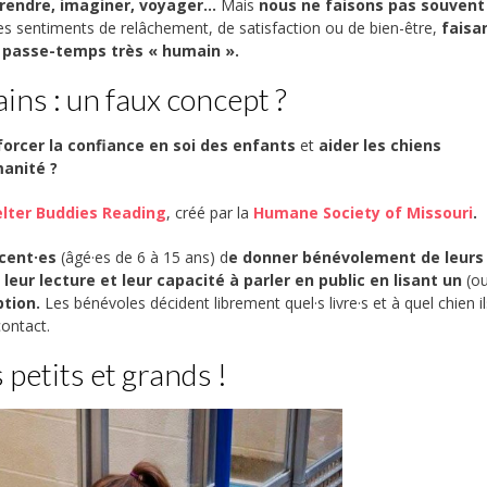
rendre, imaginer, voyager…
Mais
nous ne faisons pas souvent 
s sentiments de relâchement, de satisfaction ou de bien-être,
faisa
un passe-temps très « humain ».
ins : un faux concept ?
nforcer la confiance en soi des enfants
et
aider les chiens
anité ?
lter Buddies Reading
, créé par la
Humane Society of Missouri
.
cent·es
(âgé·es de 6 à 15 ans) d
e donner bénévolement de leurs
leur lecture et leur capacité à parler en public en lisant un
(o
ption.
Les bénévoles décident librement quel·s livre·s et à quel chien i
contact.
petits et grands !