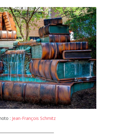
hoto :
Jean-François Schmitz
______________________________