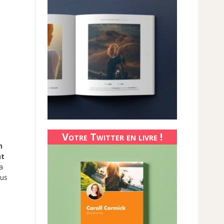
Votre Twitter en livre !
n
nt
a
lus