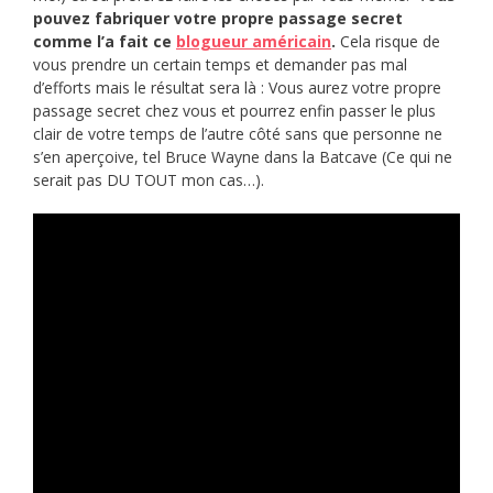
pouvez fabriquer
votre propre passage secret
comme l’a fait ce
blogueur américain
.
Cela risque de
vous prendre un certain temps et demander pas mal
d’efforts mais le résultat sera là : Vous aurez votre propre
passage secret chez vous et pourrez enfin passer le plus
clair de votre temps de l’autre côté sans que personne ne
s’en aperçoive, tel Bruce Wayne dans la Batcave (Ce qui ne
serait pas DU TOUT mon cas…).