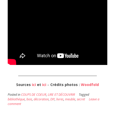
___________________________________________________
Sources
ici
et
ici
–
Crédits
photos :
Woodfold
Posted in
COUPS DE COEUR
,
LIRE ET DÉCOUVRIR
Tagged
bibliothèque
,
bois
,
décoration
,
DIY
,
livres
,
meuble
,
secret
Leave a
comment