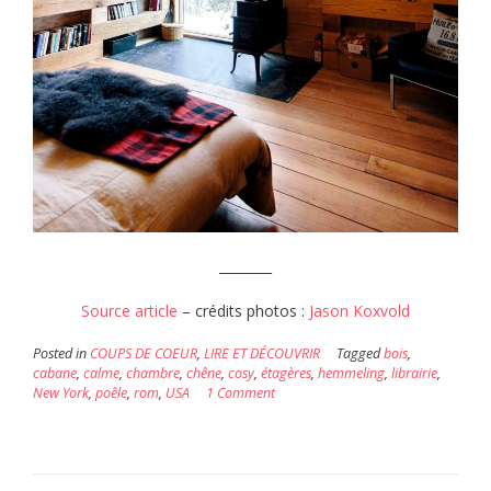
________
Source article
– crédits photos :
Jason Koxvold
Posted in
COUPS DE COEUR
,
LIRE ET DÉCOUVRIR
Tagged
bois
,
cabane
,
calme
,
chambre
,
chêne
,
cosy
,
étagères
,
hemmeling
,
librairie
,
New York
,
poêle
,
rom
,
USA
1 Comment