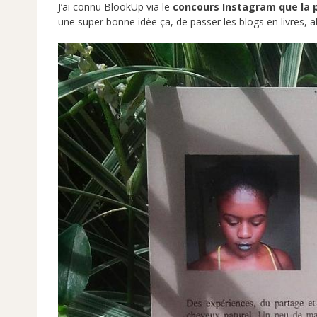
J’ai connu BlookUp via le
concours
Instagram que la 
une super bonne idée ça, de passer les blogs en livres, alle