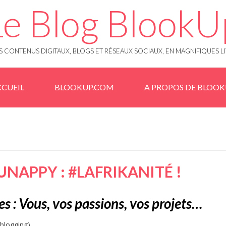
Le Blog BlookU
 CONTENUS DIGITAUX, BLOGS ET RÉSEAUX SOCIAUX, EN MAGNIFIQUES L
CUEIL
BLOOKUP.COM
A PROPOS DE BLOO
NAPPY : #LAFRIKANITÉ !
s : Vous, vos passions, vos projets…
logging).