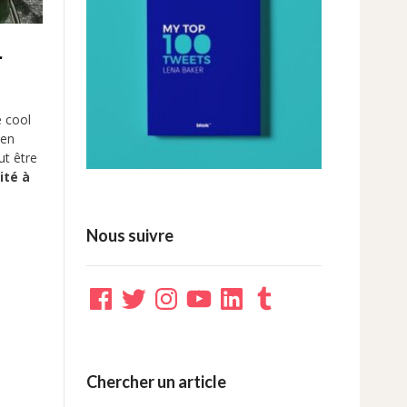
-
é cool
 en
ut être
ité à
Nous suivre
Facebook
Twitter
Instagram
YouTube
LinkedIn
Tumblr
Chercher un article