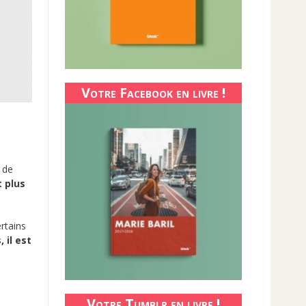
Votre Facebook en livre !
n de
t plus
rtains
 il est
Votre Tumblr en livre !