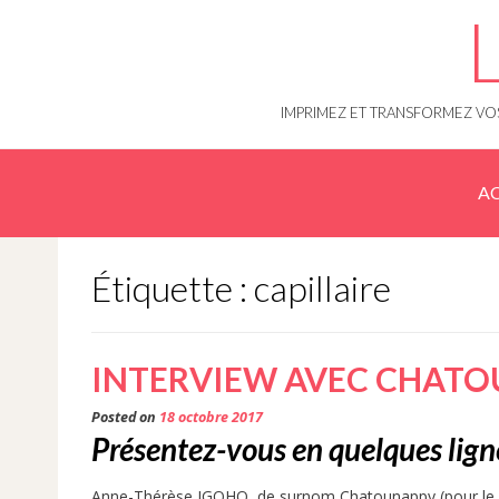
Skip
to
content
IMPRIMEZ ET TRANSFORMEZ VOS
AC
Étiquette : capillaire
INTERVIEW AVEC CHATOU
Posted on
18 octobre 2017
Présentez-vous en quelques ligne
Anne-Thérèse IGOHO, de surnom Chatounappy (pour le b