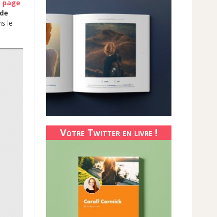
e page
 de
ns le
Votre Twitter en livre !