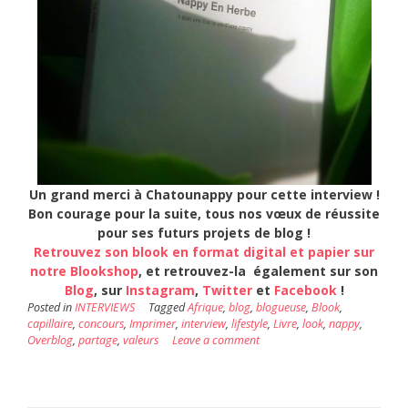
Un grand merci à Chatounappy pour cette interview !
Bon courage pour la suite, tous nos vœux de réussite
pour ses futurs projets de blog !
Retrouvez son blook en format digital et papier sur
notre Blookshop
, et r
etrouvez-la également sur son
Blog
, sur
Instagram
,
Twitter
et
Facebook
!
Posted in
INTERVIEWS
Tagged
Afrique
,
blog
,
blogueuse
,
Blook
,
capillaire
,
concours
,
Imprimer
,
interview
,
lifestyle
,
Livre
,
look
,
nappy
,
Overblog
,
partage
,
valeurs
Leave a comment