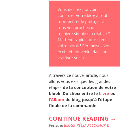
Vous désirez pouvoir
consulter votre blog à tout
moment, et le partager à
tous vos proches de
manière simple et créative ?
N’attendez plus pour créer
votre blook ! Pérennisez vos
écrits et souvenirs dans un
vrai livre social.
A travers ce nouvel article, nous
allons vous expliquer les grandes
étapes
de la conception de votre
blook. Du choix entre le
Livre
ou
l’Album
de blog jusqu’à l’étape
finale de la commande.
« VOT
CONTINUE READING
→
Posted in
BLOGS, RÉSEAUX SOCIAUX &
BLOG