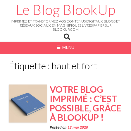
Skip
Le Blog BlookUp
to
content
IMPRIMEZ ET TRANSFORMEZ VOS CONTENUS DIGITAUX, BLOGS ET
RÉSEAUX SOCIAUX, EN MAGNIFIQUES LIVRES PAPIER SUR
BLOOKUP.COM
MENU
Étiquette : haut et fort
VOTRE BLOG
IMPRIMÉ : C’EST
POSSIBLE, GRÂCE
À BLOOKUP !
Posted on
12 mai 2020