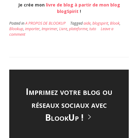
Je crée mon
livre de blog à partir de mon blog
blogSpirit
!
Posted in
A PROPOS DE BLOOKUP
Tagged
aide
,
blogspirit
,
Blook
,
Blookup
,
importer
,
Imprimer
,
Livre
,
plateforme
,
tuto
Leave a
comment
Imprimez votre blog ou
réseaux sociaux avec
BlookUp !