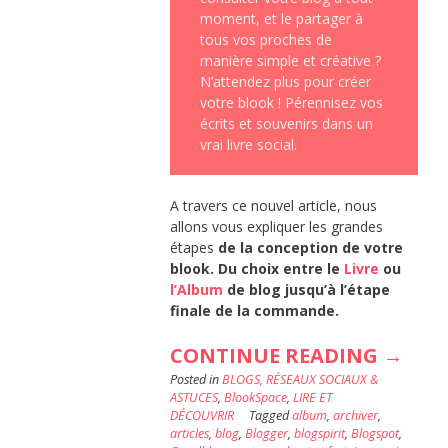
moment, et le partager à
tous vos proches de
manière simple et créative ?
N’attendez plus pour créer
votre blook ! Pérennisez vos
écrits et souvenirs dans un
vrai livre social.
A travers ce nouvel article, nous
allons vous expliquer les grandes
étapes
de la conception de votre
blook. Du choix entre le
Livre
ou
l’Album
de blog jusqu’à l’étape
finale de la commande.
« VOT
CONTINUE READING
→
Posted in
BLOGS, RÉSEAUX SOCIAUX &
BLOG
ASTUCES
,
BlookSpace
,
LIRE ET
IMPRI
DÉCOUVRIR
Tagged
album
,
archiver
,
articles
,
blog
,
Blogger
,
blogspirit
,
Blogspot
,
: