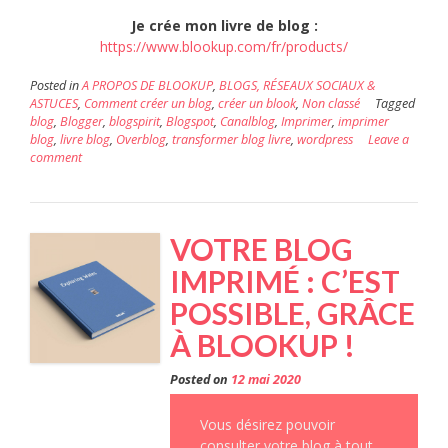
Je crée mon livre de blog :
https://www.blookup.com/fr/products/
Posted in
A PROPOS DE BLOOKUP
,
BLOGS, RÉSEAUX SOCIAUX &
ASTUCES
,
Comment créer un blog
,
créer un blook
,
Non classé
Tagged
blog
,
Blogger
,
blogspirit
,
Blogspot
,
Canalblog
,
Imprimer
,
imprimer
blog
,
livre blog
,
Overblog
,
transformer blog livre
,
wordpress
Leave a
comment
VOTRE BLOG
IMPRIMÉ : C’EST
POSSIBLE, GRÂCE
À BLOOKUP !
Posted on
12 mai 2020
Vous désirez pouvoir
consulter votre blog à tout