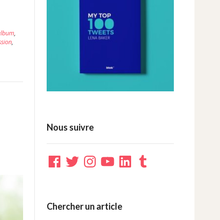
album
,
ssion
,
,
Nous suivre
Facebook
Twitter
Instagram
YouTube
LinkedIn
Tumblr
Chercher un article