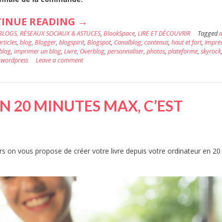
« VOTRE
INUE READING
→
BLOGS, RÉSEAUX SOCIAUX & ASTUCES
BLOG
,
BlookSpace
,
LIRE ET DÉCOUVRIR
Tagged
rticles
,
blog
,
Blogger
,
blogspirit
,
Blogspot
,
Canalblog
,
contenus
,
haut et fort
,
Impre
IMPRIMÉ
blog
,
imprimer un blog
,
Livre
,
Overblog
,
personnaliser
,
photos
,
plateforme
,
skyrock
,
wordpress
Leave a comment
:
C’EST
POSSIBLE,
EN 20 MINUTES MAX, C’EST
GRÂCE
À
BLOOKUP
rs on vous propose de créer votre livre depuis votre ordinateur en 20
! »