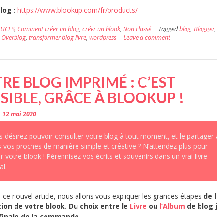
blog :
https://www.blookup.com/fr/products/
TUCES
,
Comment créer un blog
,
créer un blook
,
Non classé
Tagged
blog
,
Blogger
,
,
Overblog
,
transformer blog livre
,
wordpress
Leave a comment
RE BLOG IMPRIMÉ : C’EST
SIBLE, GRÂCE À BLOOKUP !
n
12 mai 2020
s désirez pouvoir consulter votre blog à tout moment, et le partager 
s vos proches de manière simple et créative ? N’attendez plus pour
r votre blook ! Pérennisez vos écrits et souvenirs dans un vrai livre
al.
s ce nouvel article, nous allons vous expliquer les grandes étapes
de 
ion de votre blook. Du choix entre le
Livre
ou
l’Album
de blog 
 finale de la commande.