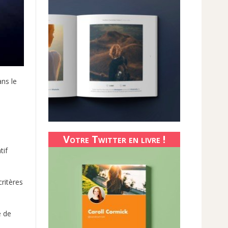
ans le
Votre Twitter en livre !
tif
ritères
e de