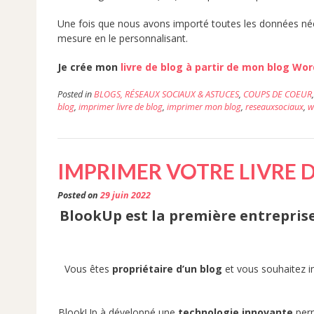
Une fois que nous avons importé toutes les données néces
mesure en le personnalisant.
Je crée mon
livre de blog à partir de mon blog Wo
Posted in
BLOGS, RÉSEAUX SOCIAUX & ASTUCES
,
COUPS DE COEUR
blog
,
imprimer livre de blog
,
imprimer mon blog
,
reseauxsociaux
,
w
IMPRIMER VOTRE LIVRE D
Posted on
29 juin 2022
BlookUp est la première entrepris
Vous êtes
propriétaire d’un blog
et vous souhaitez i
BlookUp à développé une
technologie innovante
perm