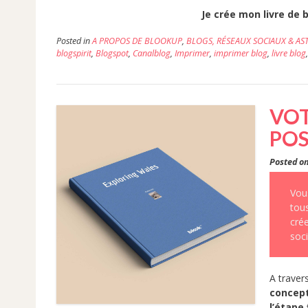
Je crée mon livre de 
Posted in
A PROPOS DE BLOOKUP
,
BLOGS, RÉSEAUX SOCIAUX & AS
blogspirit
,
Blogspot
,
Canalblog
,
Imprimer
,
imprimer blog
,
livre blog
VOT
POS
Posted o
Vou
tou
crée
soci
A traver
concept
l’étape