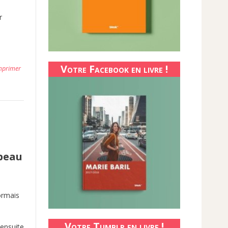
r
Votre Facebook en livre !
mprimer
 beau
ormais
Votre Tumblr en livre !
 ensuite