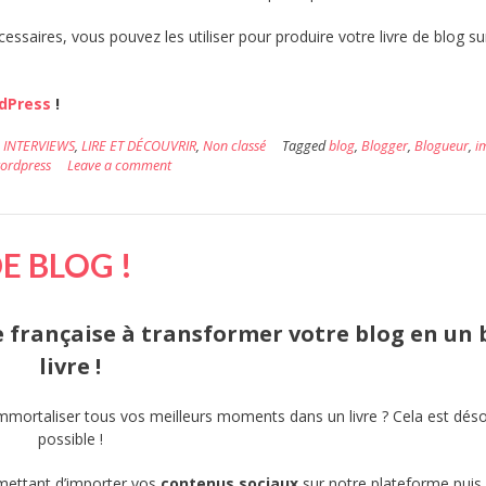
saires, vous pouvez les utiliser pour produire votre livre de blog su
rdPress
!
,
INTERVIEWS
,
LIRE ET DÉCOUVRIR
,
Non classé
Tagged
blog
,
Blogger
,
Blogueur
,
i
ordpress
Leave a comment
E BLOG !
e française à transformer votre blog en un
livre !
mmortaliser tous vos meilleurs moments dans un livre ? Cela est dés
possible !
ettant d’importer vos
contenus
sociaux
sur notre plateforme puis