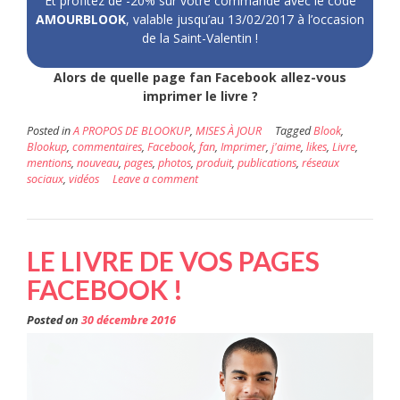
Et profitez de -20% sur votre commande avec le code
AMOURBLOOK
, valable jusqu’au 13/02/2017 à l’occasion
de la Saint-Valentin !
Alors de quelle page fan Facebook allez-vous
imprimer le livre ?
Posted in
A PROPOS DE BLOOKUP
,
MISES À JOUR
Tagged
Blook
,
Blookup
,
commentaires
,
Facebook
,
fan
,
Imprimer
,
j'aime
,
likes
,
Livre
,
mentions
,
nouveau
,
pages
,
photos
,
produit
,
publications
,
réseaux
sociaux
,
vidéos
Leave a comment
LE LIVRE DE VOS PAGES
FACEBOOK !
Posted on
30 décembre 2016