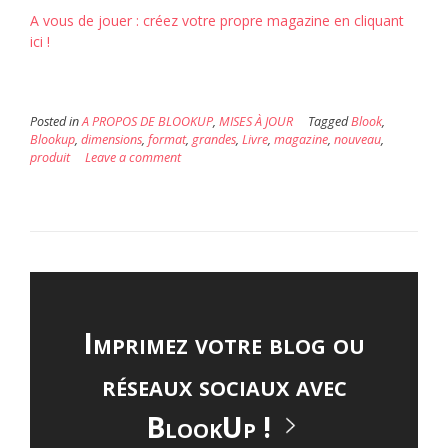
A vous de jouer : créez votre propre magazine en cliquant
ici !
Posted in
A PROPOS DE BLOOKUP
,
MISES À JOUR
Tagged
Blook
,
Blookup
,
dimensions
,
format
,
grandes
,
Livre
,
magazine
,
nouveau
,
produit
Leave a comment
Imprimez votre blog ou
réseaux sociaux avec
BlookUp !