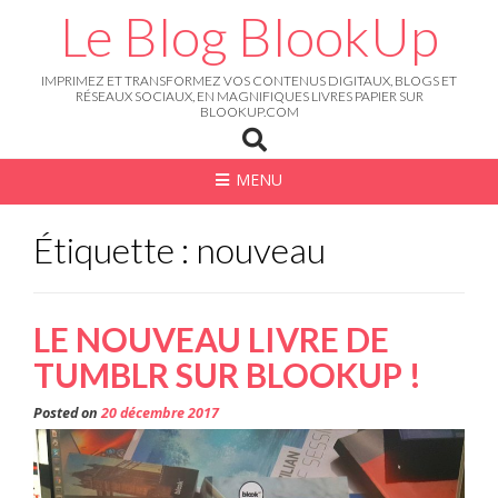
Skip
Le Blog BlookUp
to
content
IMPRIMEZ ET TRANSFORMEZ VOS CONTENUS DIGITAUX, BLOGS ET
RÉSEAUX SOCIAUX, EN MAGNIFIQUES LIVRES PAPIER SUR
BLOOKUP.COM
MENU
Étiquette : nouveau
LE NOUVEAU LIVRE DE
TUMBLR SUR BLOOKUP !
Posted on
20 décembre 2017