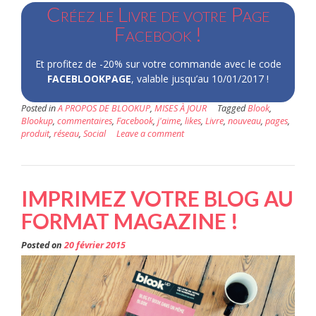
Créez le Livre de votre Page
Facebook !
Et profitez de -20% sur votre commande avec le code
FACEBLOOKPAGE
, valable jusqu’au 10/01/2017 !
Posted in
A PROPOS DE BLOOKUP
,
MISES À JOUR
Tagged
Blook
,
Blookup
,
commentaires
,
Facebook
,
j'aime
,
likes
,
Livre
,
nouveau
,
pages
,
produit
,
réseau
,
Social
Leave a comment
IMPRIMEZ VOTRE BLOG AU
FORMAT MAGAZINE !
Posted on
20 février 2015