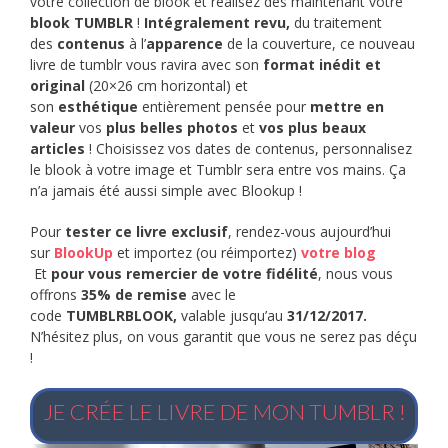
votre collection de blook et réalisez dès maintenant votre
blook TUMBLR
!
Intégralement revu,
du traitement
des
contenus
à l’
apparence
de la couverture, ce nouveau
livre de tumblr vous ravira avec son
format inédit et
original
(20×26 cm horizontal) et
son
esthétique
entièrement pensée pour
mettre en
valeur
vos
plus belles photos
et
vos plus beaux
articles
! Choisissez vos dates de contenus, personnalisez
le blook à votre image et Tumblr sera entre vos mains. Ça
n’a jamais été aussi simple avec Blookup
!
Pour
tester ce livre exclusif
, rendez-vous aujourd’hui
sur
BlookUp
et importez (ou réimportez)
votre blog
Et
pour vous remercier de votre fidélité
, nous vous
offrons
35% de remise
avec le
code
TUMBLRBLOOK,
valable jusqu’au
31/12/2017.
N’hésitez plus, on vous garantit que vous ne serez pas déçu
!
JE CRÉE LE LIVRE DE MON TUMBLR !