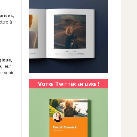
prises,
ttre à
gique,
, leur
e venir
Votre Twitter en livre !