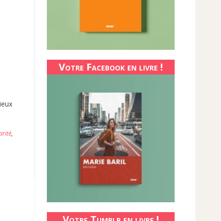
Votre Facebook en livre !
ieux
arité
,
Votre Tumblr en livre !