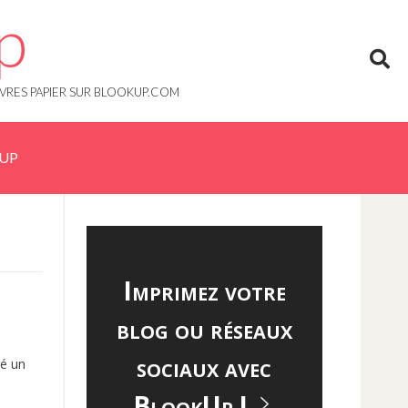
p
IVRES PAPIER SUR BLOOKUP.COM
KUP
Imprimez votre
blog ou réseaux
sociaux avec
ré un
BlookUp !