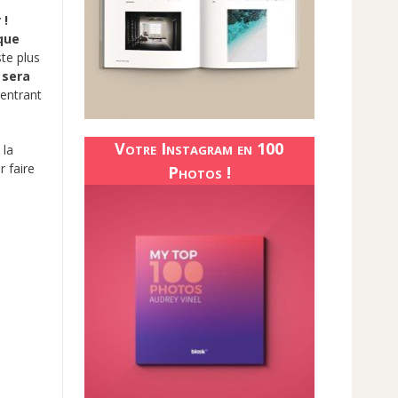
 !
 que
te plus
 sera
entrant
Votre Instagram en 100
 la
 faire
Photos !