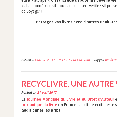
étant « attrapé ».
C’est ici que débute la nouvelle vie 
« abandonné » en ville ou dans un parc, vérifiez s’il pos
de voyager !
Partagez vos livres avec d’autres BookCro
Posted in
COUPS DE COEUR
,
LIRE ET DÉCOUVRIR
Tagged
bookcro
RECYCLIVRE, UNE AUTRE 
Posted on
21 avril 2017
La
Journée Mondiale du Livre et du Droit d’Auteur
e
prix unique du livre
en France
, la culture écrite reste
additionner les prix !