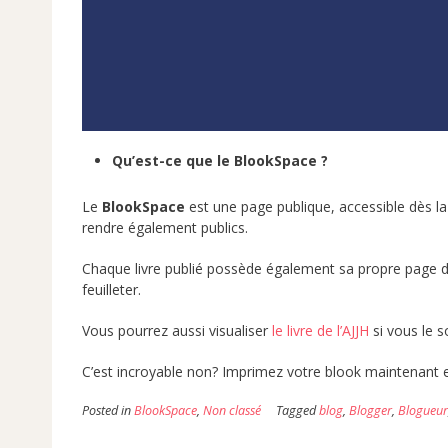
Qu’est-ce que le BlookSpace ?
Le
BlookSpace
est une page publique, accessible dès l
rendre également publics.
Chaque livre publié possède également sa propre page déta
feuilleter.
Vous pourrez aussi visualiser
le livre de l’AJJH
si vous le s
C’est incroyable non? Imprimez votre blook maintenant e
Posted in
BlookSpace
,
Non classé
Tagged
blog
,
Blogger
,
Blogueur