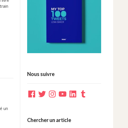
 livre
train
Nous suivre
Facebook
Twitter
Instagram
YouTube
LinkedIn
Tumblr
ré un
Chercher un article