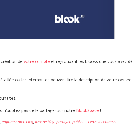
a création de
votre compte
et regroupant les blooks que vous avez dé
illée où les internautes peuvent lire la description de votre oeuvre 
ouhaitez.
t n’oubliez pas de le partager sur notre
BlookSpace
!
,
imprimer mon blog
,
livre de blog
,
partager
,
publier
Leave a comment