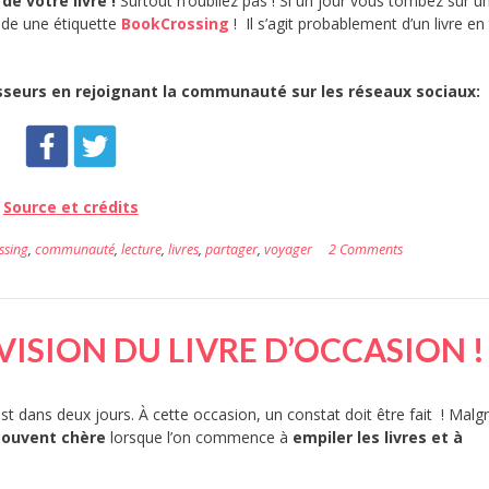
de votre livre !
Surtout n’oubliez pas ! Si un jour vous tombez sur un
sède une étiquette
BookCrossing
! Il s’agit probablement d’un livre en 
sseurs en rejoignant la communauté sur les réseaux sociaux:
Sourc
e
et crédits
ssing
,
communauté
,
lecture
,
livres
,
partager
,
voyager
2 Comments
VISION DU LIVRE D’OCCASION !
st dans deux jours. À cette occasion, un constat doit être fait ! Malg
souvent chère
lorsque l’on commence à
empiler les livres et à