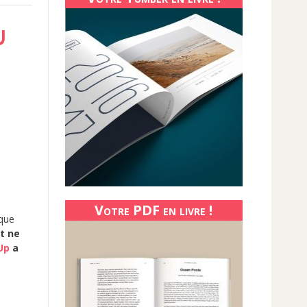
U
Votre PDF en livre !
 que
et ne
Up
a