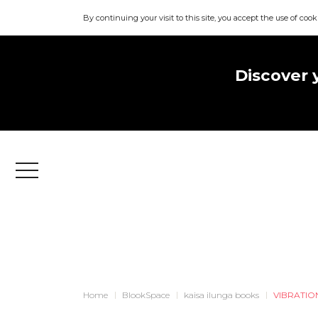
By continuing your visit to this site, you accept the use of cook
Discover 
Menu
Home
BlookSpace
kaisa ilunga books
VIBRATIO