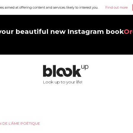
ies aimed at offering content and services likely to interest you.
Find out more
your beautiful new Instagram book
Or
Look up to your life!
N DE L'ÂME POÉTIQUE