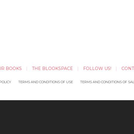
UR BOOKS
THE BLOOKSPACE
FOLLOW US!
CONT
POLICY
TERMS AND CONDITIONS OF USE
TERMS AND CONDITIONS OF SA