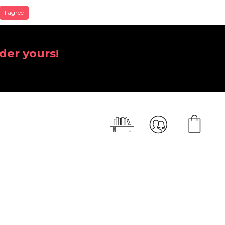
I agree
der yours!