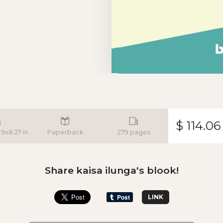
$ 114.06
.9x8.27 in
Paperback
279 pages
Share kaisa ilunga's blook!
LINK