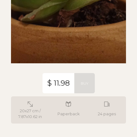
$ 11.98
BUY
20x27 cm /
Paperback
24 pages
7.87x10.62 in