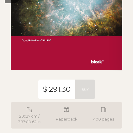
$ 291.30
BUY
20x27 cm /
Paperback
400 pages
7.87x10.62 in