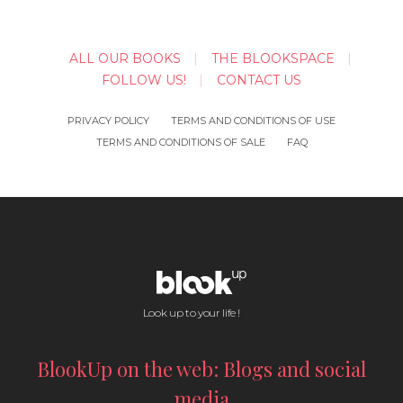
ALL OUR BOOKS
THE BLOOKSPACE
FOLLOW US!
CONTACT US
PRIVACY POLICY
TERMS AND CONDITIONS OF USE
TERMS AND CONDITIONS OF SALE
FAQ
Look up to your life !
BlookUp on the web: Blogs and social
media