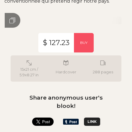
conventionnée qui prétend régir notre pays.
$ 127.23
BUY
15x21 cm /
Hardcover
288 pages
5.9x8.27 in
Share anonymous user's
blook!
LINK