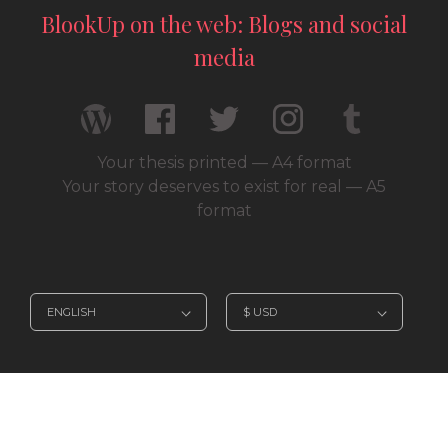
BlookUp on the web: Blogs and social
media
Your thesis printed — A4 format
Your story deserves to exist for real — A5
format
© 2026 / BlookUp