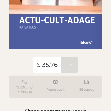
$ 35.76
BUY
19x26 cm /
Paperback
56 pages
7.5x10.2 in
Share anonymous user's