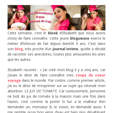
Cette semaine, c’est le
blook
d’Elizabeth que nous avons
choisi de faire connaître. Cette jeune
blogueuse
exerce le
métier d’hôtesse de l’air depuis bientôt 9 ans. C’est dans
son
blog
, très proche d’un
journal intime
, qu’elle a décidé
de raconter ses anecdotes, toutes plus amusantes les unes
que les autres.
Elizabeth raconte : « J’ai créé mon blog il y a cinq ans, car
j’avais le désir de faire connaître mes
coups de coeur
voyage
dans le monde. Par contre, comme premier article,
j’ai eu le désir de m’exprimer sur ​un sujet qui retenait mon
attention. LE JUS DE TOMATE. ​Car curieusement, personne
ne boit du jus de tomate à la maison mais une fois dans
l’avion, c’est comme la peste! Si l’un a le malheur d’en
demander un, monsieur B, le voisin, en demande aussi. Il
me semble qu’un bon verre d’eau est bien plus désaltérant