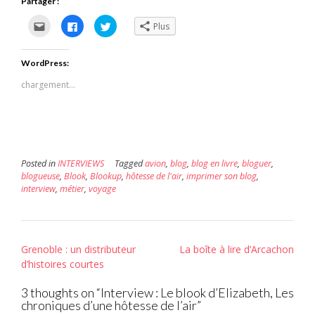
Partager :
Cliquez
Cliquez
Cliquez
Plus
pour
pour
pour
envoyer
partager
partager
par
sur
sur
e-
Facebook(ouvre
Twitter(ouvre
WordPress:
mail
dans
dans
à
une
une
un
nouvelle
nouvelle
chargement…
ami(ouvre
fenêtre)
fenêtre)
dans
une
nouvelle
fenêtre)
Posted in
INTERVIEWS
Tagged
avion
,
blog
,
blog en livre
,
bloguer
,
blogueuse
,
Blook
,
Blookup
,
hôtesse de l'air
,
imprimer son blog
,
interview
,
métier
,
voyage
Post
Grenoble : un distributeur
La boîte à lire d’Arcachon
navigation
d’histoires courtes
3 thoughts on “
Interview : Le blook d’Elizabeth, Les
chroniques d’une hôtesse de l’air
”