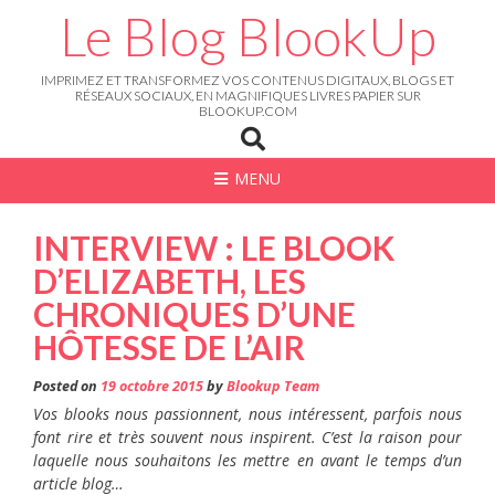
Skip
Le Blog BlookUp
to
content
IMPRIMEZ ET TRANSFORMEZ VOS CONTENUS DIGITAUX, BLOGS ET
RÉSEAUX SOCIAUX, EN MAGNIFIQUES LIVRES PAPIER SUR
BLOOKUP.COM
MENU
INTERVIEW : LE BLOOK
D’ELIZABETH, LES
CHRONIQUES D’UNE
HÔTESSE DE L’AIR
Posted on
19 octobre 2015
by
Blookup Team
Vos blooks nous passionnent, nous intéressent, parfois nous
font rire et très souvent nous inspirent. C’est la raison pour
laquelle nous souhaitons les mettre en avant le temps d’un
article blog…