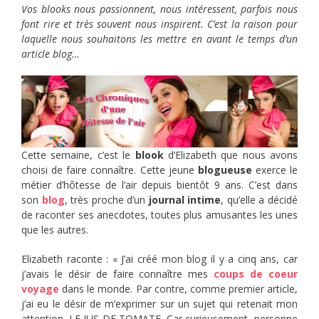
Vos blooks nous passionnent, nous intéressent, parfois nous
font rire et très souvent nous inspirent. C’est la raison pour
laquelle nous souhaitons les mettre en avant le temps d’un
article blog…
Cette semaine, c’est le
blook
d’Elizabeth que nous avons
choisi de faire connaître. Cette jeune
blogueuse
exerce le
métier d’hôtesse de l’air depuis bientôt 9 ans. C’est dans
son
blog
, très proche d’un
journal intime
, qu’elle a décidé
de raconter ses anecdotes, toutes plus amusantes les unes
que les autres.
Elizabeth raconte : « J’ai créé mon blog il y a cinq ans, car
j’avais le désir de faire connaître mes
coups de coeur
voyage
dans le monde. Par contre, comme premier article,
j’ai eu le désir de m’exprimer sur ​un sujet qui retenait mon
attention. LE JUS DE TOMATE. ​Car curieusement, personne