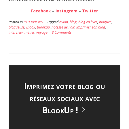
Facebook
–
Instagram
–
Twitter
Posted in
INTERVIEWS
Tagged
avion
,
blog
,
blog en livre
,
bloguer
,
blogueuse
,
Blook
,
Blookup
,
hôtesse de l'air
,
imprimer son blog
,
interview
,
métier
,
voyage
3 Comments
Imprimez votre blog ou
réseaux sociaux avec
BlookUp !