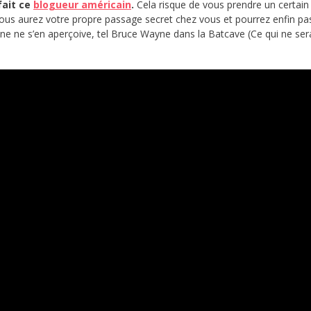
fait ce
blogueur américain
.
Cela risque de vous prendre un certai
 Vous aurez votre propre passage secret chez vous et pourrez enfin pa
nne ne s’en aperçoive, tel Bruce Wayne dans la Batcave (Ce qui ne ser