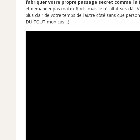
fabriquer
votre propre passage secret comme l’a 
et demander pas mal d’efforts mais le résultat sera là :
plus clair de votre temps de l’autre côté sans que perso
DU TOUT mon cas…).