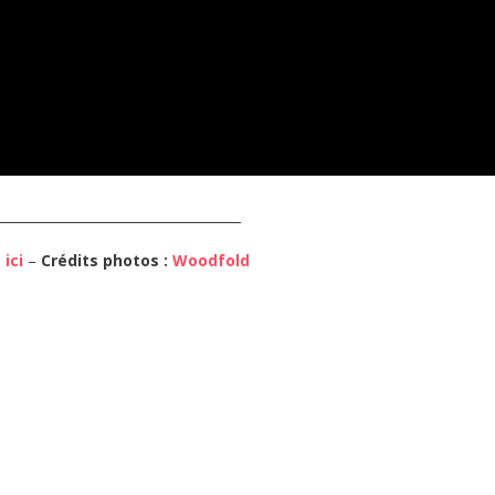
_____________________________________
t
ici
–
Crédits
photos :
Woodfold