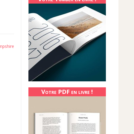
mpshire
Votre PDF en livre !