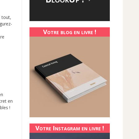
 tout,
igurez-
Votre blog en livre !
tre
en
cret en
bles !
Votre Instagram en livre !