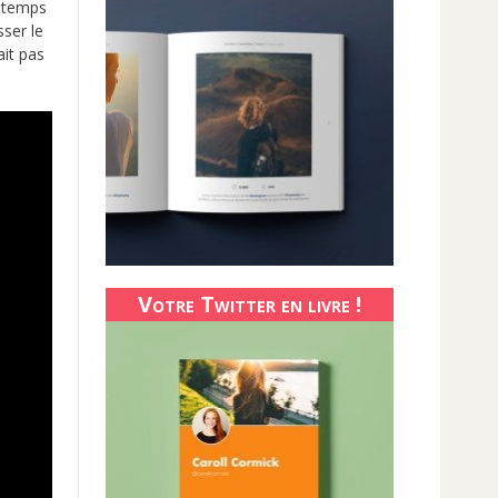
n temps
sser le
ait pas
Votre Twitter en livre !