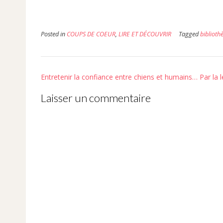
nouvelle
fenêtre)
Posted in
COUPS DE COEUR
,
LIRE ET DÉCOUVRIR
Tagged
biblioth
Post
Entretenir la confiance entre chiens et humains… Par la l
navigation
Laisser un commentaire