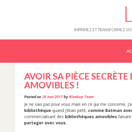
Skip
to
content
IMPRIMEZ ET TRANSFORMEZ VOS
AC
AVOIR SA PIÈCE SECRÈTE
AMOVIBLES !
Posted on
26 mai 2017
by
Blookup Team
Je ne sais pas pour vous mais en ce qui me concerne, j’a
bibliothèque
quand j’étais petit,
comme Batman avec
commercialisant des
bibliothèques amovibles
faisant 
partager avec vous.