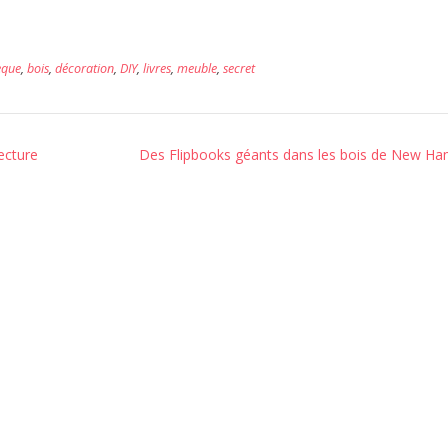
èque
,
bois
,
décoration
,
DIY
,
livres
,
meuble
,
secret
ecture
Des Flipbooks géants dans les bois de New Ha