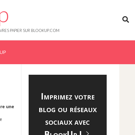
p
IVRES PAPIER SUR BLOOKUP.COM
KUP
Imprimez votre
blog ou réseaux
ère une
sociaux avec
le
BlookUp !