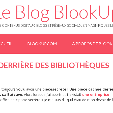
Le Blog BlookU
 CONTENUS DIGITAUX, BLOGS ET RÉSEAUX SOCIAUX, EN MAGNIFIQUES L
CUEIL
BLOOKUP.COM
A PROPOS DE BLOO
 DERRIÈRE DES BIBLIOTHÈQUES
i toujours voulu avoir une
piècesecrète ! Une pièce cachée derri
 sa Batcave
. Alors lorsque j’ai appris qu’il existait
une entreprise
office de « porte secrète » je me suis dit qu’il était de mon devoir de 