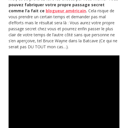
pouvez fabriquer
votre propre passage secret
comme l’a fait ce
blogueur américain
.
Cela risque de
vous prendre un certain temps et demander pas mal
d’efforts mais le résultat sera là : Vous aurez votre propre
passage secret chez vous et pourrez enfin passer le plus
clair de votre temps de l’autre côté sans que personne ne
s’en aperçoive, tel Bruce Wayne dans la Batcave (Ce qui ne
serait pas DU TOUT mon cas…).