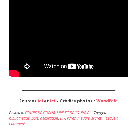
___________________________________________________
Sources
ici
et
ici
–
Crédits
photos :
Woodfold
Posted in
COUPS DE COEUR
,
LIRE ET DÉCOUVRIR
Tagged
bibliothèque
,
bois
,
décoration
,
DIY
,
livres
,
meuble
,
secret
Leave a
comment