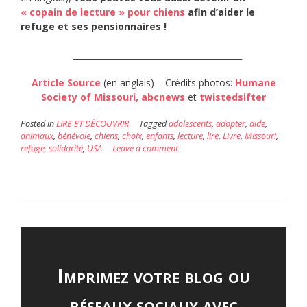
« copain de lecture » pour chiens
afin d’aider le
refuge et ses pensionnaires !
_________________________________________
Article Source
(en anglais) – Crédits photos:
Humane
Society of Missouri,
abcnews
et
twistedsifter
Posted in
LIRE ET DÉCOUVRIR
Tagged
adolescents
,
adopter
,
aide
,
animaux
,
bénévole
,
chiens
,
choix
,
enfants
,
lecture
,
lire
,
Livre
,
Missouri
,
refuge
,
solidarité
,
USA
Leave a comment
Imprimez votre blog ou
réseaux sociaux avec