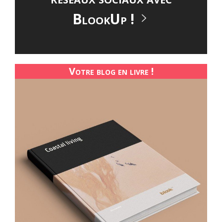
BlookUp !
Votre blog en livre !