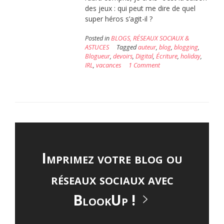
des jeux : qui peut me dire de quel
super héros s’agit-il ?
Posted in
BLOGS, RÉSEAUX SOCIAUX &
ASTUCES
Tagged
auteur
,
blog
,
blogging
,
Blogueur
,
devoirs
,
Digital
,
Écriture
,
holiday
,
IRL
,
vacances
1 Comment
Imprimez votre blog ou
réseaux sociaux avec
BlookUp !