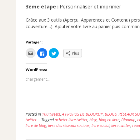
3è
me étape :
Personnaliser et imprimer
Grâce aux 3 outils (Aperçu, Apparences et Contenu) pers
couverture…). Ajouter votre livre au panier puis command
Partager :
Cliquez
Cliquez
Cliquez
Plus
pour
pour
pour
envoyer
partager
partager
par
sur
sur
e-
Facebook(ouvre
Twitter(ouvre
WordPress:
mail
dans
dans
à
une
une
un
nouvelle
nouvelle
chargement…
ami(ouvre
fenêtre)
fenêtre)
dans
une
nouvelle
fenêtre)
Posted in
100 tweets
,
A PROPOS DE BLOOKUP
,
BLOGS, RÉSEAUX SO
twitter
Tagged
acheter livre twitter
,
blog
,
blog en livre
,
Blookup
,
c
livre de blog
,
livre des réseaux sociaux
,
livre social
,
livre twitter
,
rése