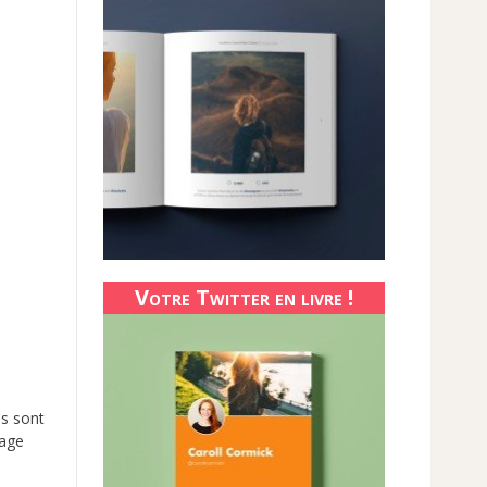
Votre Twitter en livre !
es sont
page