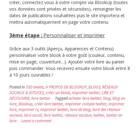
créer, connectez vous à votre compte via BlookUp (toutes
vos données sont privées et sécurisées), renseigner les
dates de publications souhaitées puis le site importera et
mettra automatiquement en page votre contenu.
3è
me étape :
Personnaliser et imprimer
Grâce aux 3 outils (Aperçu, Apparences et Contenu)
personnaliser votre blook à votre goût (couleur, contenu,
mise en page, couverture…). Ajouter votre livre au panier
puis commander. Vous recevrez ensuite votre blook entre 8
à 10 jours ouvrables !
Posted in
100 tweets
,
A PROPOS DE BLOOKUP
,
BLOGS, RÉSEAUX
SOCIAUX & ASTUCES
,
créer un blook
,
imprimer twitter
,
LIRE ET
DÉCOUVRIR
,
livre twitter
Tagged
acheter livre twitter
,
blog
,
blog en
livre
,
Blookup
,
créer livre twitter
,
imprimer compte twitter
,
imprimer
livre
,
imprimer rs
,
imprimer twitter
,
livre de blog
,
livre des réseaux
sociaux
,
livre social
,
livre twitter
,
réseaux sociaux
,
twitter
,
twitter en
livre
Leave a comment