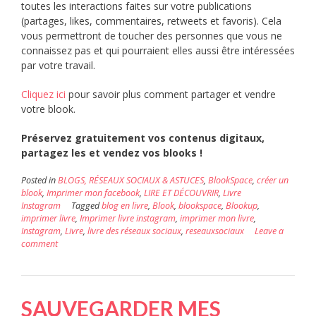
toutes les interactions faites sur votre publications
(partages, likes, commentaires, retweets et favoris). Cela
vous permettront de toucher des personnes que vous ne
connaissez pas et qui pourraient elles aussi être intéressées
par votre travail.
Cliquez ici
pour savoir plus comment partager et vendre
votre blook.
Préservez gratuitement vos contenus digitaux,
partagez les et vendez vos blooks !
Posted in
BLOGS, RÉSEAUX SOCIAUX & ASTUCES
,
BlookSpace
,
créer un
blook
,
Imprimer mon facebook
,
LIRE ET DÉCOUVRIR
,
Livre
Instagram
Tagged
blog en livre
,
Blook
,
blookspace
,
Blookup
,
imprimer livre
,
Imprimer livre instagram
,
imprimer mon livre
,
Instagram
,
Livre
,
livre des réseaux sociaux
,
reseauxsociaux
Leave a
comment
SAUVEGARDER MES