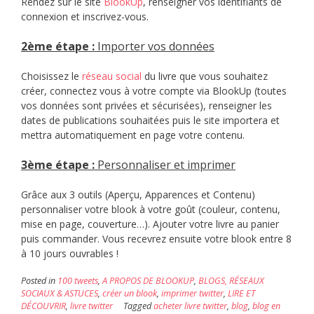
Rendez sur le site
BlookUp
, renseigner vos identifiants de
connexion et inscrivez-vous.
2ème étape :
Importer vos données
Choisissez le
réseau social
du livre que vous souhaitez
créer, connectez vous à votre compte via BlookUp (toutes
vos données sont privées et sécurisées), renseigner les
dates de publications souhaitées puis le site importera et
mettra automatiquement en page votre contenu.
3è
me étape :
Personnaliser et imprimer
Grâce aux 3 outils (Aperçu, Apparences et Contenu)
personnaliser votre blook à votre goût (couleur, contenu,
mise en page, couverture…). Ajouter votre livre au panier
puis commander. Vous recevrez ensuite votre blook entre 8
à 10 jours ouvrables !
Posted in
100 tweets
,
A PROPOS DE BLOOKUP
,
BLOGS, RÉSEAUX
SOCIAUX & ASTUCES
,
créer un blook
,
imprimer twitter
,
LIRE ET
DÉCOUVRIR
,
livre twitter
Tagged
acheter livre twitter
,
blog
,
blog en