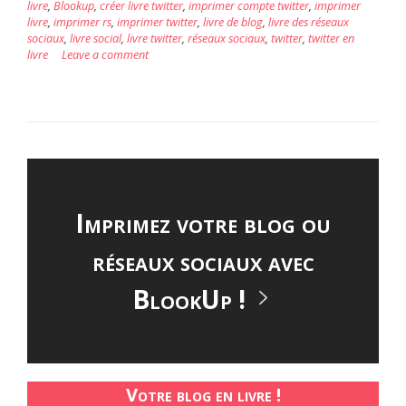
livre
,
Blookup
,
créer livre twitter
,
imprimer compte twitter
,
imprimer
livre
,
imprimer rs
,
imprimer twitter
,
livre de blog
,
livre des réseaux
sociaux
,
livre social
,
livre twitter
,
réseaux sociaux
,
twitter
,
twitter en
livre
Leave a comment
Imprimez votre blog ou
réseaux sociaux avec
BlookUp !
Votre blog en livre !