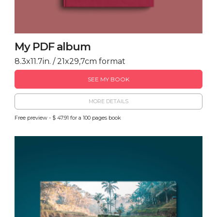
My PDF album
8.3x11.7in. / 21x29,7cm format
SEE MY BOOK
MORE DETAILS
Free preview - $ 47.91 for a 100 pages book