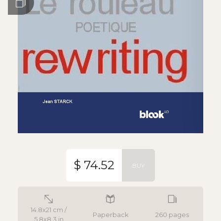
$ 74.52
BUY
14.8x21 cm /
Paperback
260 pages
5.8x8.3 in