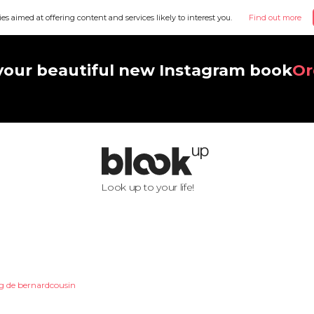
ies aimed at offering content and services likely to interest you.
Find out more
your beautiful new Instagram book
Or
Look up to your life!
g de bernardcousin