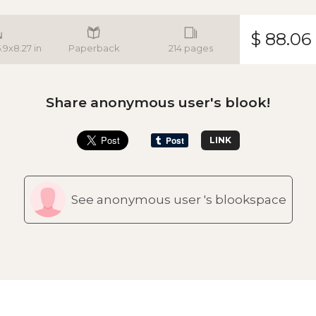
$ 88.06
5.9x8.27 in
Paperback
214 pages
Share anonymous user's blook!
LINK
See anonymous user 's blookspace