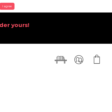
I agree
der yours!