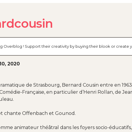
ardcousin
g Overblog ! Support their creativity by buying their blook or creat
10, 2020
amatique de Strasbourg, Bernard Cousin entre en 1963 à l
 Comédie-Française, en particulier d’Henri Rollan, de Jea
uleau.
, et chante Offenbach et Gounod.
omme animateur théâtral dans les foyers socio-éducatifs, 