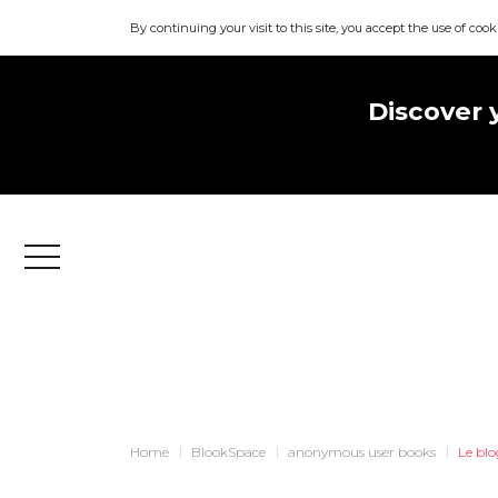
By continuing your visit to this site, you accept the use of cook
Discover 
Menu
Home
BlookSpace
anonymous user books
Le blo