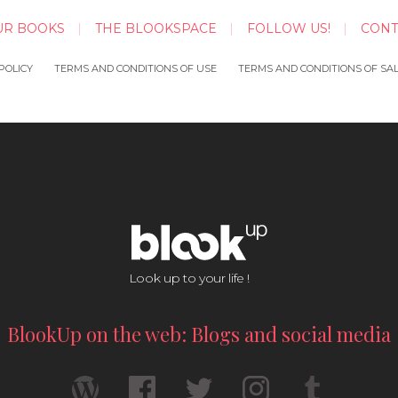
UR BOOKS
THE BLOOKSPACE
FOLLOW US!
CONT
POLICY
TERMS AND CONDITIONS OF USE
TERMS AND CONDITIONS OF SA
Look up to your life !
BlookUp on the web: Blogs and social media