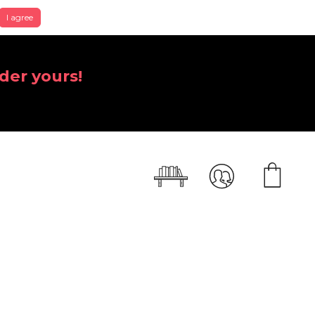
I agree
der yours!