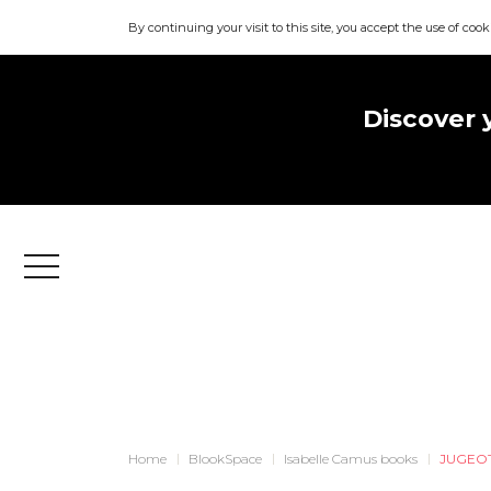
By continuing your visit to this site, you accept the use of cook
Discover 
Menu
Home
BlookSpace
Isabelle Camus books
JUGEO