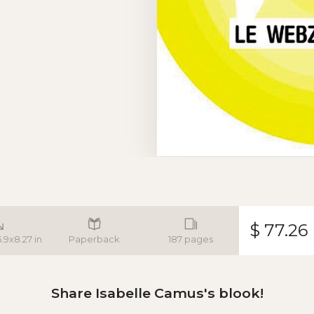
$ 77.26
5.9x8.27 in
Paperback
187 pages
Share Isabelle Camus's blook!