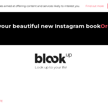
ies aimed at offering content and services likely to interest you.
Find out more
your beautiful new Instagram book
Or
Look up to your life!
TE