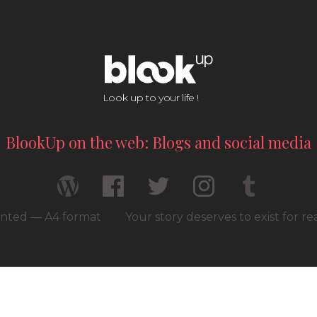
Look up to your life !
BlookUp on the web: Blogs and social media
rinted — A4 format
Your story deserves to exist for r